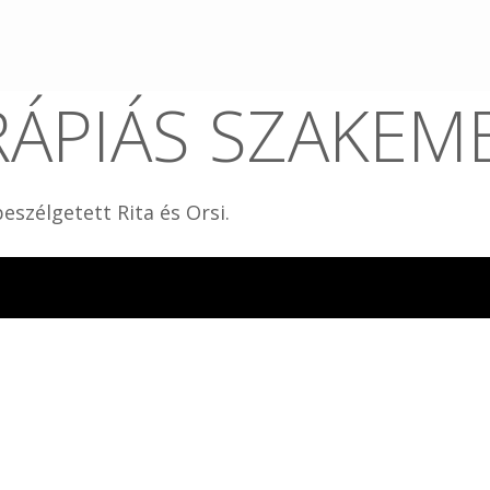
DJ JÓL? SEGÍT
RÁPIÁS SZAKEM
eszélgetett Rita és Orsi.