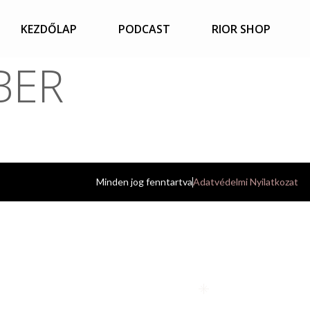
 A
KEZDŐLAP
PODCAST
RIOR SHOP
BER
Minden jog fenntartva
Adatvédelmi Nyilatkozat