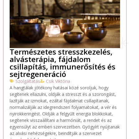
Természetes stresszkezelés,
alvásterápia, fájdalom
csillapítás, immunerősítés és
sejtregeneráció
Szolgáltatás
Csik Viktória
A hangtálak jótékony hatásai közé soroljuk, hogy
segítenek ellazulni, oldják a stresszt és a szorongást,
lazítják az izmokat, ezáltal fájdalmat csillapítanak,
normalizálják az idegrendszeri folyamatokat, a vér és
nyirokkeringést. Oldják a felgyűlt energia blokkokat,
segítenek visszaállítani a harmóniát, a rendet és az
egyensúlyt az emberi szervezetben. Gyógyírt nyújtanak
az alvási nehézségekre, beindítják a szervezet