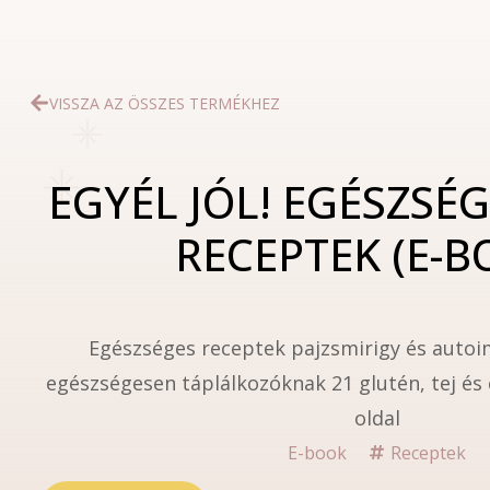
VISSZA AZ ÖSSZES TERMÉKHEZ
EGYÉL JÓL! EGÉSZS
RECEPTEK (E-B
Egészséges receptek pajzsmirigy és aut
egészségesen táplálkozóknak 21 glutén, tej é
oldal
E-book
Receptek