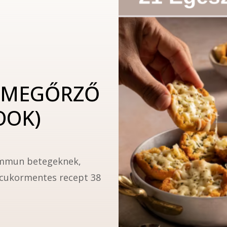
ÉGMEGŐRZŐ
OOK)
oimmun betegeknek,
s cukormentes recept 38