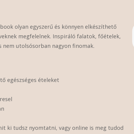
e-book olyan egyszerű és könnyen elkészíthető
veknek megfelelnek. Inspiráló falatok, főételek,
 és nem utolsósorban nagyon finomak.
ető egészséges ételeket
resel
an
amit ki tudsz nyomtatni, vagy online is meg tudod